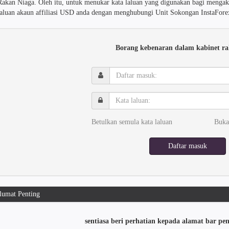
Rakan Niaga. Oleh itu, untuk menukar kata laluan yang digunakan bagi mengak
laluan akaun affiliasi USD anda dengan menghubungi Unit Sokongan InstaFore
Borang kebenaran dalam kabinet ra
Daftar
masuk:
Kata
laluan:
Betulkan semula kata laluan
Buka
Daftar masuk
umat Penting
sentiasa beri perhatian kepada alamat bar p